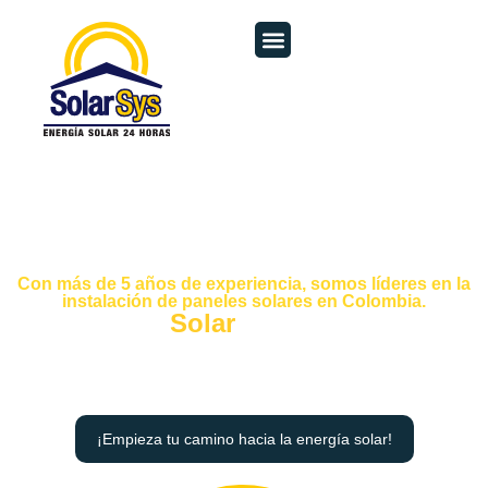
Acerca de nosotros
Con más de 5 años de experiencia, somos líderes en la
instalación de paneles solares en Colombia.
Energía
Solar
para un futuro
sostenible.
Solarsys te ofrece soluciones solares personalizadas para
reducir tu factura de electricidad, proteger el medio
ambiente y disfrutar de un futuro sostenible.
¡Empieza tu camino hacia la energía solar!